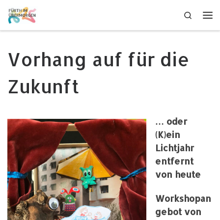
Zum Inhalt springen
Search
Me
Vorhang auf für die
Zukunft
… oder
(K)ein
Lichtjahr
entfernt
von heute
Workshopan
gebot von