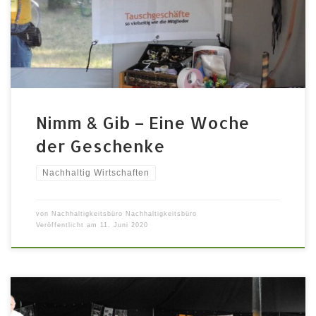
33 Organisiert vom Tauschring Fürth Nimm und Gib und
der Frauenwerkstatt M17 Jede/r bekommt gerne mal
etwas geschenkt. Dass Schenken auch […]
Nimm & Gib – Eine Woche
der Geschenke
Nachhaltig Wirtschaften
von
Nachhaltigkeitsbüro Nachhaltigkeitsbüro
Veröffentlicht am
11. Juni 2020