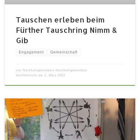
Tauschen erleben beim
Fürther Tauschring Nimm &
Gib
Engagement
Gemeinschaft
von
Nachhaltigkeitsbüro Nachhaltigkeitsbüro
Veröffentlicht am
1. März 2022
Aktionswoche von Samstag, 10.10. bis Samstag 17.10.
jeweils von 10 Uhr bis 17 Uhrund zusätzlich am
Donnerstag und Freitag 15./16.10. bis 21 Uhr im
Tatütata- dem Fürther Zukunftssalon, Hirschenstraße