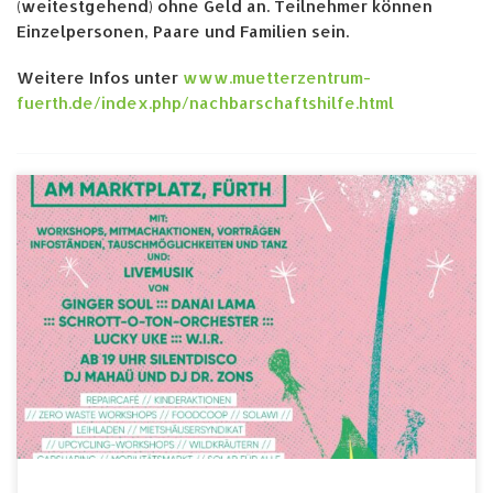
(weitestgehend) ohne Geld an. Teilnehmer können
Einzelpersonen, Paare und Familien sein.
Weitere Infos unter
www.muetterzentrum-
fuerth.de/index.php/nachbarschaftshilfe.html
Festival für ein gutes Lebens – und weniger
Verbrauch! Am 17.Juni 23 wird der Marktplatz von 13
bis 18 Uhr in Fürth zu einer Oase des Teilens, der
Gemeinschaft, der Mitgestaltung, für Kreativität und
einen nachhaltigen Lebensstil. Das Festival mit dem
Titel „All we need is less“ findet zum 3. […]