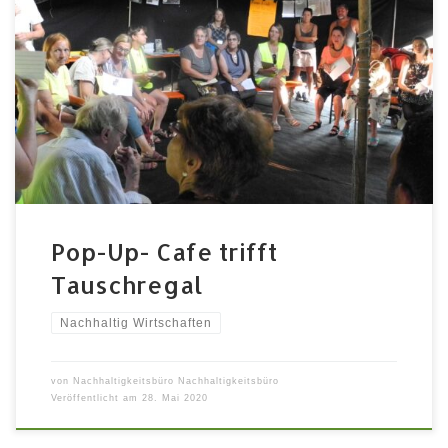
Habt ihr schon einmal am Sonntag nach dem Kirchgang
einen leckeren Alternativkaffee geschlürft und dabei
in einem Tauschregal gestöbert? Dann habt ihr jetzt
die Gelegenheit dazu, wenn der Tauschring Fürth und
die Frauenwerkstatt im Rahmen von Fürth im
Übermorgen zu unterschiedlichen Zeiten am
Bauernmarkt und bei einigen Kirchengemeinden mit
dem […]
Pop-Up- Cafe trifft
Tauschregal
Nachhaltig Wirtschaften
von
Nachhaltigkeitsbüro Nachhaltigkeitsbüro
Veröffentlicht am
28. Mai 2020