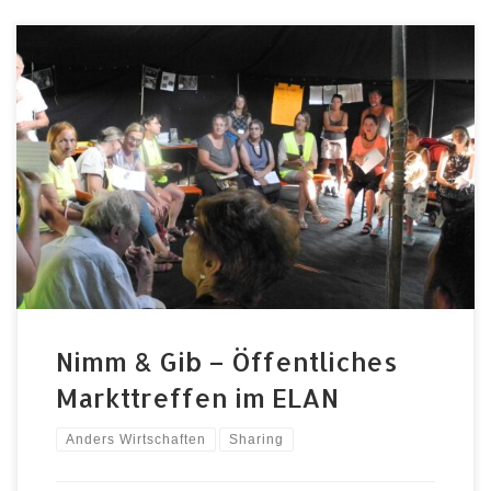
Tauschen statt wegwerfen – Teilen statt kaufen
Mittwoch 15.7.2020 19 Uhr im ELAN, Außengelände,
Kapellenstraße 47, Fürth Waren und Dienstleistungen
erhalten, ohne dafür mit Geld zu bezahlen? Teil eines
Kreises von Menschen zu sein, die auch gemeinsame
Unternehmungen wertschätzen? Und dabei die
eigenen Talente entdecken und in ein großes
Netzwerk […]
Nimm & Gib – Öffentliches
Markttreffen im ELAN
Anders Wirtschaften
Sharing