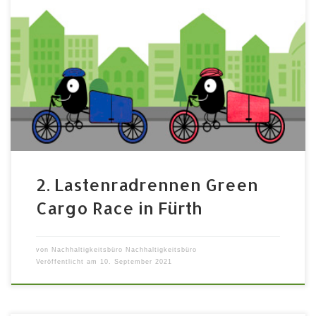
Samstag, 18. September 2021 12:00 – 17:00 Das zweite
Lastenradrennen in Fürth findet im Rahmen der
Europäischen Mobilitätswoche wieder auf der Fürther
Freiheit statt. Ein spielerischer Wettbewerb rund um
den Transport mit dem Lastenrad: Wer schafft es sein
Rad am geschicktesten zu beladen? Welche Familie
beweist sich bei der Familienstaffel? […]
2. Lastenradrennen Green
Cargo Race in Fürth
von
Nachhaltigkeitsbüro Nachhaltigkeitsbüro
Veröffentlicht am
10. September 2021