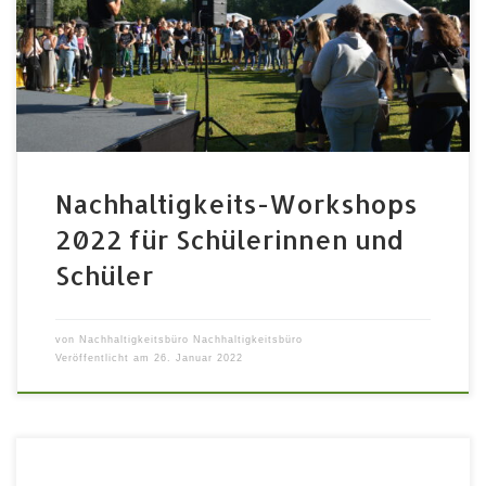
gemeinsam die Zukunft und nachhaltige Entwicklung
der Stadt zu diskutieren, entwickeln und erfahren. An
beiden Tagen stehen jeweils 13 Workshops zur
Auswahl. Ablauf Von 8:00 – 8:30 […]
Nachhaltigkeits-Workshops
2022 für Schülerinnen und
Schüler
von
Nachhaltigkeitsbüro Nachhaltigkeitsbüro
Veröffentlicht am
26. Januar 2022