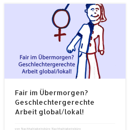
Eine Diskussionsrunde – viele Perspektiven
Donnerstag 07.07.2022 | 18:00-19:00 Uhr | auf der
Parkbühne im Festivalgelände Weltweit gibt es eine
Lücke zwischen der Arbeitsleistung von Frauen* und
deren Entlohnung, doch nicht überall drückt sie sich
gleich aus. Wir wollen darüber sprechen was diese
Ungerechtigkeit bedeutet, wie sie sich äußert und […]
Fair im Übermorgen?
Geschlechtergerechte
Arbeit global/lokal!
von
Nachhaltigkeitsbüro Nachhaltigkeitsbüro