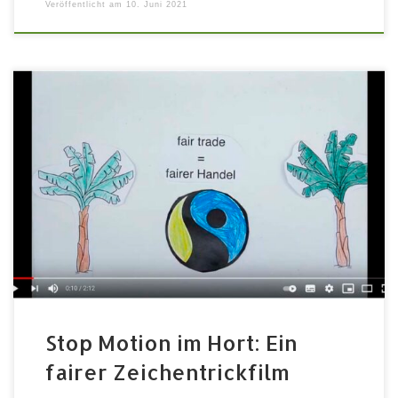
Veröffentlicht am
10. Juni 2021
Hier kommt unser Beitrag zum Videowettbewerb der
Fairtrade Hauptstadt Neumarkt und der Fairen
Metropolregion Nürnberg! Die Kinder im Hort der Villa
Kunterbunt haben sich hierfür angesehen, was fairer
Handel eigentlich genau bedeutet und zwar bei
Bananen, Mangos und Schokolade. Herausgekommen
ist ein wunderschöner Stop-Motion-Clip.Die städtische
Kita „Villa Kunterbunt“ in Fürth-Dambach […]
Stop Motion im Hort: Ein
fairer Zeichentrickfilm