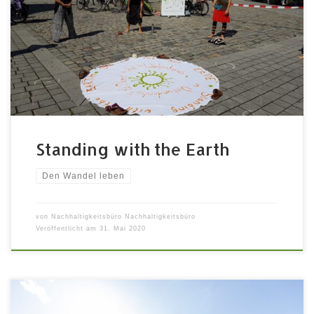
als Akt des stillen Widerstands Am 18. Juli 2020 fand
in Fürth im Rahmen des Festivals ein Standing with the
Earth auf dem Grünen Markt statt. Heike Pourian,
Referentin des Vortrags „Wo stehen wir als
Menschheit?“ brachte ihre Erfahrungen aus vielen […]
Standing with the Earth
Den Wandel leben
von
Nachhaltigkeitsbüro Nachhaltigkeitsbüro
Veröffentlicht am
31. Mai 2020