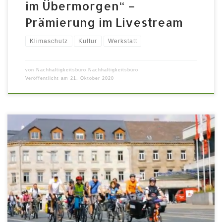
im Übermorgen“ –
Prämierung im Livestream
Klimaschutz
Kultur
Werkstatt
von
Nachhaltigkeitsbüro Nachhaltigkeitsbüro
Veröffentlicht am
21. Oktober 2020
Moblität Wandeln: Olaf Höhne berichtet auf der
Kidical Mass, warum der öffentliche Raum umverteilt
werden muss und wie der ADFC sich dafür einsetzt.