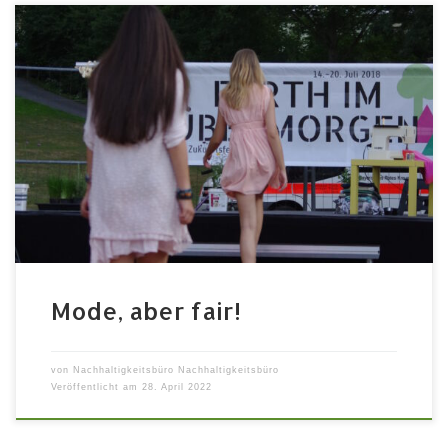
Modenschau und Performance der Fairtrade Schools
Donnerstag 07.07.2022 | 17:00-18:00 Uhr | auf der
Parkbühne im Festivalgelände Kaum eine Branche
steht so sehr für schlechte Arbeitsbedingungen wie
die Modeindustrie. Das wissen auch die Schülerinnen
und Schüler der beiden Fürther Fairtrade Schools
Helene-Lange-Gymnasium und Hardenberg-
Gymnasium. In einem gemeinsamen,
schulübergreifenden Projekt sind […]
Mode, aber fair!
von
Nachhaltigkeitsbüro Nachhaltigkeitsbüro
Veröffentlicht am
28. April 2022