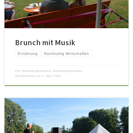
entspannten Rhythmen von Agile Trans Project bei
einem gemütlichen Brunch in der […]
Brunch mit Musik
Ernährung
Nachhaltig Wirtschaften
von
Nachhaltigkeitsbüro Nachhaltigkeitsbüro
Veröffentlicht am
1. April 2022
7. und 8. Juli 2022 auf dem Festivalgelände im Fürther
Stadtpark Schülerinnen und Schüler aus der 7.-10.
Klasse und allen Schularten sind eingeladen,