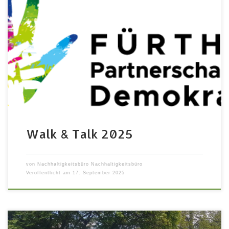
Wege für Nachhaltigkeit auf die Agenda der
Kommunalpolitik Kommunalpolitik findet direkt vor
unserer Haustüre statt und gestaltet unser
Zusammenleben in der Stadt. Fraktionen im Stadtrat
nehmen dabei eine besonders wichtige Rolle ein. Was
sind aber Fraktionen? Wie arbeiten sie? Und vor allem:
wie wird aus einem Anliegen ein tatsächlicher Antrag?
[…]
Walk & Talk 2025
von
Nachhaltigkeitsbüro Nachhaltigkeitsbüro
Veröffentlicht am
17. September 2025