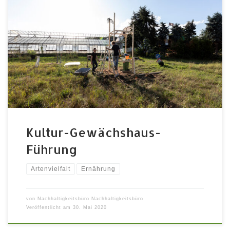
Neuer Standort für Urban Gardening, Hofladen und
Kultur in Fürth 16. September 2020 18:15-18:45 Uhr,
Vacher Str. 204 Eine Gruppe engagierter
Kreativschaffender aus der Region beleben ein altes
Gewächshaus des ehemaligen Gartenbaubetriebs
Gumbmann und die anliegende Wiese wieder. Die
Fläche wird als Urban Garding Projekt nach
Permakulturprinzipien umgestaltet. Ein Hofladen, […]
Kultur-Gewächshaus-
Führung
Artenvielfalt
Ernährung
von
Nachhaltigkeitsbüro Nachhaltigkeitsbüro
Veröffentlicht am
30. Mai 2020