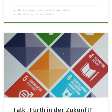
von
Nachhaltigkeitsbüro Nachhaltigkeitsbüro
Veröffentlicht am
26. April 2022
mit Oberbürgermeister Thomas Jung, Bürgermeister
Dietmar Helm und Stadträtin Gabriele Zapf Sonntag,
10.07.2022 | 16:45 – 17:45 | auf der Parkbühne Stadt
Fürth, quo vadis? Fürth ist aktuell dabei seine erste
breit angelegte Nachhaltigkeitsstrategie im Rahmen
des Projekts „Global Nachhaltige Kommune in Bayern“
zu entwickeln. Die Nachhaltigkeitsstrategie zeigt
wichtige Schritte […]
Talk „Fürth in der Zukunft!“