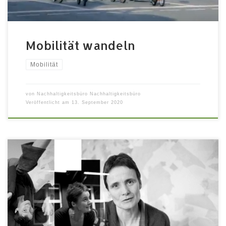
Mobilität wandeln
Mobilität
von
Nachhaltigkeitsbüro Nachhaltigkeitsbüro
Veröffentlicht am
13. September 2020
Der Raum zwischen den Geschichten – eine
Standortbestimmung mit Heike Pourian Der Online-
Vortrag fand am Samstag 18.7.2020 von 17 bis 18 Uhr
statt und ist nun weiterhin auf unserem Youtube-Kanal
abrufbar. Leider gab es in den ersten Minuten eine
Tonstörung, so dass diese fehlen. Wir befinden uns als