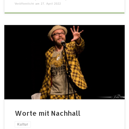
Veröffentlicht am
27. April 2022
Ein Nachhaltigkeits-Poetry-Slam zum Thema Umwelt,
Klima und Co. Freitag 08.07.2022 | 20:00 – 21:30 Uhr |
auf der Parkbühne Auch wenn die Welt gerade andere
Themen hat: Nachhaltigkeit bleibt wichtig. Um nicht zu
sagen das Mega-Thema der kommenden
Jahrzehnte.Deswegen machen sich auch die Poetry
Slammer*innen in ihren Texten Gedanken zu […]
Worte mit Nachhall
Kultur