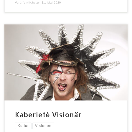
Veröffentlicht am
11. Mai 2020
Eine Mischung aus Kabarett und Varieté 1.8.2020
Einlass 20 Uhr, Beginn 20:30 Uhr im Innenhof des
Fürther Rathauses Ein bunter Abend mit Artistik,
Kabarett, Musik und einer fast CO2-neutralen
Feuershow. „Fürther aus dem Übermorgen – aus dem
Jahr 2125“ begeben sich auf ein Holodeck im Fürther
Rathausinnenhof und erleben was […]
Kaberieté Visionär
Kultur
Visionen