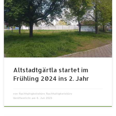
Ein neuer Nachbarschaftsgarten wächst in der Fürther
Altstadt. Durch gemeinsames Gärtnern auf einer bisher
wenig genutzten Grünfläche zwischen den Straßen am
Schießplatz, Angerstraße und Kapellenstraße werden
Begegnungen, Naturerfahrungen und Nachbarschaft
erlebbar. Auch die Artenvielfalt in der Stadt soll dort
unterstützt werden. Der Startschuss für die neue
Saisaon fällt im Ende […]
Altstadtgärtla startet im
Frühling 2024 ins 2. Jahr
von
Nachhaltigkeitsbüro Nachhaltigkeitsbüro
Veröffentlicht am
6. Juli 2023