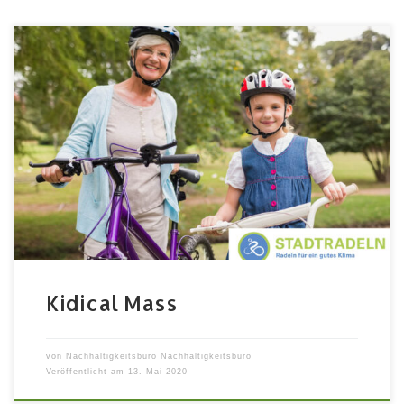
6.9.2020 von 15:00 bis 16:30 Uhr Treffpunkt war am
Paradiesbrunnen auf der Kleinen Freiheit Fast alle
Kinder fahren gerne Rad. Da sie kleiner sind, ist
Radfahren für sie leider nicht überall sicher möglich
ist. Genauso haben ältere Menschen oft Angst vor dem
Straßenverkehr. Wir laden deshalb besonders Familien
und Seniorinnen […]
Kidical Mass
von
Nachhaltigkeitsbüro Nachhaltigkeitsbüro
Veröffentlicht am
13. Mai 2020