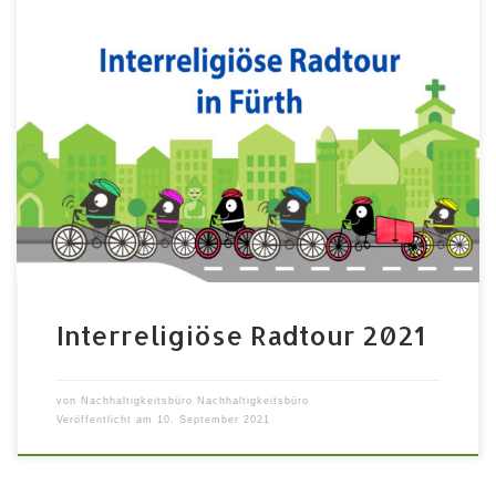
16. -22. September täglich von 9:00 bis 19:00 Uhr
Lernen Sie bei der Interreligiösen Radtour die
Glaubenshäuser verschiedener Gemeinden in Fürth
näher kennen! Die Radtour verbindet acht
Gotteshäuser, die ihren Beitrag zur Bewahrung der
Schöpfung und Nachhaltigkeit mit einer Station
präsentieren. Als Individualtour können Sie diese Tour
während der gesamten […]
Interreligiöse Radtour 2021
von
Nachhaltigkeitsbüro Nachhaltigkeitsbüro
Veröffentlicht am
10. September 2021