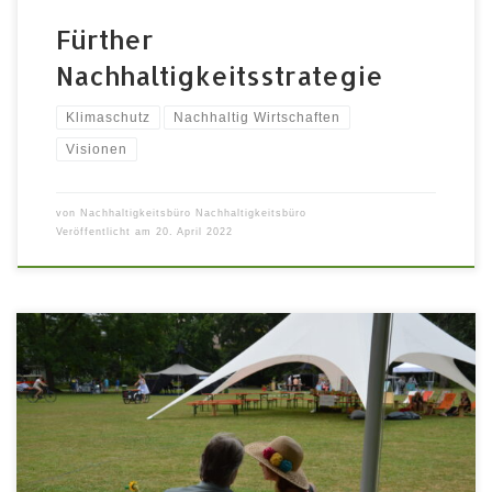
Fürther
Nachhaltigkeitsstrategie
Klimaschutz
Nachhaltig Wirtschaften
Visionen
von
Nachhaltigkeitsbüro Nachhaltigkeitsbüro
Veröffentlicht am
20. April 2022
Mit einem nachhaltigen Frühstück in den Sonntag
starten Sonntag 10.07.2022 | 11-12:30 Uhr | auf der
Wiese und im Treffpunkt Sternenzelt (bei Regen
können wir ins Zirkuszelt ausweichen) Starte mit uns in
einen grandiosen Festivaltag und lausche den