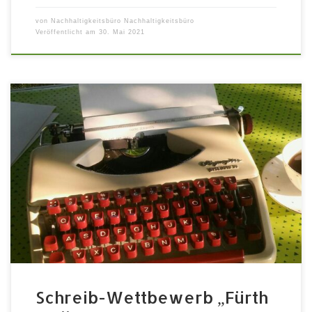
von
Nachhaltigkeitsbüro Nachhaltigkeitsbüro
Veröffentlicht am
30. Mai 2021
Unsere Zukunft in Fürth – Wie wird sie sein? Beginn 15.
Juli – Einsendeschluss 15. Oktober – Prämierung 10.
November 2020 Aufgrund der aktuellen Situation fand
die Lesung am 10. November ab 19 Uhr als online
Format im Livestream statt. Durch den spannenden
Abend mit den anwesenden Autor*innen und Jury-
Mitgliedern […]
Schreib-Wettbewerb „Fürth