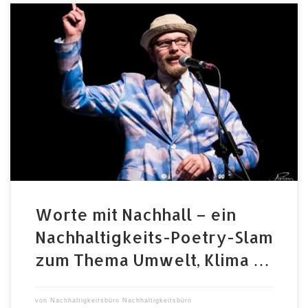
17. Juli 2021, 18:15 Uhr, Freiluftbühne im Fürther
Stadtpark Auch wenn die Welt gerade andere Themen
hat: Nachhaltigkeit bleibt wichtig. Um nicht zu sagen
das Mega-Thema der kommenden Jahrzehnte.
Deswegen machen sich auch die Poetry Slammer*innen
in ihren Texten Gedanken zu dieser für uns alle
wichtigen Sache und präsentieren im […]
Worte mit Nachhall – ein
Nachhaltigkeits-Poetry-Slam
zum Thema Umwelt, Klima …
von
Nachhaltigkeitsbüro Nachhaltigkeitsbüro