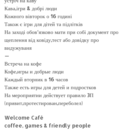
устріч на каву
Кава,ігри & добрі люди
Кожного вівторок о 16 годині
Також є ігри для дітей та підлітків
На заході обов‘язково мати при собі документ про
щеплення від ковіду,тест або довідку про
видужуваня
—
Встреча на кофе
Кофе,игры и добрые люди
Каждый вторник в 16 часов
Также есть игры для детей и подростков
На мероприятии действует правило 3П
(привит,протестирован,переболел)
Welcome Café
coffee, games & friendly people