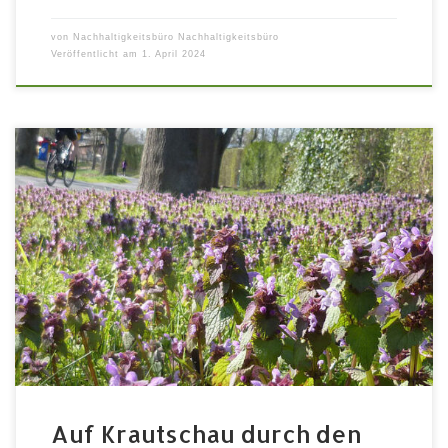
von
Nachhaltigkeitsbüro Nachhaltigkeitsbüro
Veröffentlicht am
1. April 2024
Sonntag 10.07.2022 | 14:00 – 15:00 Uhr | Start am Zelt
Umweltstation „Grünes Haus“ Reinhard Scheuerlein,
Vorsitzender der Fürther Ortstruppe des Bund
Naturschutz führt durch den Fürther Stadtpark und
zeigt Besonderheiten und Überraschungen der Flora.
WERDer BUND Naturschutz, Kreisgruppe Fürth Stadt
(BN) setzt sich seit 1949 für den Erhalt von […]
Auf Krautschau durch den