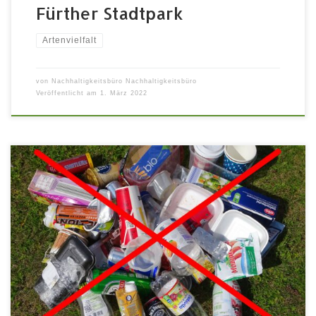
Fürther Stadtpark
Artenvielfalt
von
Nachhaltigkeitsbüro Nachhaltigkeitsbüro
Veröffentlicht am
1. März 2022
Sonntag 10.07.2022 | 13:00 – 17:00 Uhr | im Zelt
Umweltstation „Grünes Haus„ „Wissenswerte Themen
rund um die Plastikproblematik“ und
NaturschutzPlastikmüll überschwemmt förmlich die
Erde. Das bedroht die Lebenswelt von Tieren und
Pflanzen und letztendlich auch von uns Menschen
massiv. In Deutschland werden jährlich ca. 20
Millionen Tonnen Plastikmüll produziert, […]