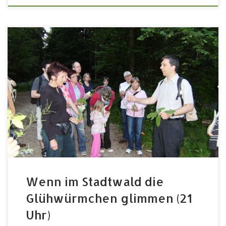
21.06.2024, 21-23 Uhr im Stadtwald Einladung zu einem
naturkundlicher Nachtspaziergangs vom BUND
Naturschutz von 21:00 – 23:00 „Wenn im Stadtwald die
Glühwürmchen glimmen“ Treffpunkt: Wanderparkplatz
am Ende der Straße „Rennweg“, 90768 Fürth,
Wissenswertes von Reinhard ScheuerleinAnmeldung
über fuerth@bund-naturschutz.de oder Tel. 77 39 40
bis spätestens 19.6.24Teilnahmegebühren für
Erwachsene jeweils 6 […]
Wenn im Stadtwald die
Glühwürmchen glimmen (21
Uhr)