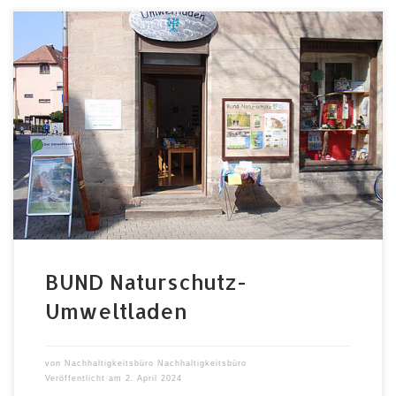
21.06.2024, 16-19 Uhr, Mohrenstraße 2 Zum Einkaufen
von unverpackten Wasch- und Putzmitteln und
umweltschonenden Produkten und für Kinder
Tiermaskenmalen vor dem Laden. Foto: Bund
Naturschutz Fürth
BUND Naturschutz-
Umweltladen
von
Nachhaltigkeitsbüro Nachhaltigkeitsbüro
Veröffentlicht am
2. April 2024