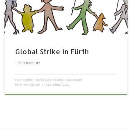
anderem am Mittelmeer, Russland, USA, immer
häufigere und intensivere Hitzewellen und ein
aktueller IPCC-Bericht, der klarer nicht sein könnte:
Act now! Doch noch immer […]
Global Strike in Fürth
Klimaschutz
von
Nachhaltigkeitsbüro Nachhaltigkeitsbüro
Veröffentlicht am
7. September 2021