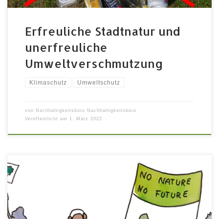
Erfreuliche Stadtnatur und
unerfreuliche
Umweltverschmutzung
Klimaschutz
Umweltschutz
von
Nachhaltigkeitsbüro Nachhaltigkeitsbüro
Veröffentlicht am
1. März 2022
September 24 @ 16:00 – 17:30 mit Fahrrad-
Sternfahrten aus dem Fürther Landkreis ab 14:30/15
Uhr (siehe Flyer unter
https://www.families4future.net/) Flutkatastrophen,
Waldbrände einer ganz neuen Kategorie unter