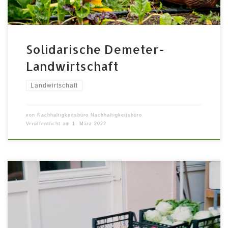
Solidarische Demeter-
Landwirtschaft
Landwirtschaft
von
Nachhaltigkeitsbüro Nachhaltigkeitsbüro
Veröffentlicht am
1. März 2022
Lebensmittel retten & mehr bietet in der Region Fürth
die Möglichkeit, überschüssige Lebensmittel kostenlos
abzugeben oder abzuholen. Wir sind momentan rund
60 Lebensmittelretter, die an ca. 80 Terminen in der