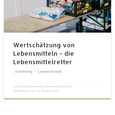
Woche Lebensmittel von Supermärkten, Bäckereien
usw. sortieren und abholen.
Lebensmittelverteilstellen im Fürther Stadtgebiet:
Zusätzlich werden im Hof der Diakonie und […]
Wertschätzung von
Lebensmitteln – die
Lebensmittelretter
Ernährung
Landwirtschaft
von
Nachhaltigkeitsbüro Nachhaltigkeitsbüro
Veröffentlicht am
16. Oktober 2020