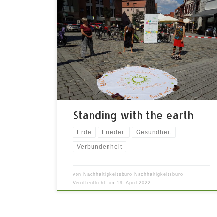
Der Weisheit lauschen, die allem
Lebendigen innewohnt und die
Verbundenheit mit der Erde wieder spüren
Freitag 08.07.2022 | 17:45 – 18:30 Uhr | auf
der Wiese hinter dem
Zirkuszelt/Bürgerschaftshaus Miteinander
mit der Erde stehen kann eine Haltung
werden, die uns zur Ruhe kommen lässt und
uns hilft, uns auf unsere Wurzeln zu […]
Standing with the earth
Erde
Frieden
Gesundheit
Verbundenheit
von
Nachhaltigkeitsbüro Nachhaltigkeitsbüro
Veröffentlicht am
19. April 2022