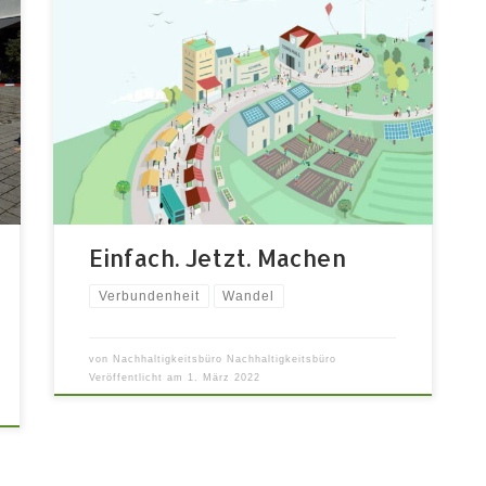
Ein global-lokales Netzwerk erprobt gutes
Leben Freitag 08.07.2022 | 19:00 – 20:00
Uhr | im Zukunftssalon Was ist die Transition-
Bewegung? Impuls und Austausch zu
Möglichkeitsräumen für Veränderung. Unter
dem Motto „Einfach. Jetzt. Machen“ wird
weltweit in lokalen Transition Initiativen
erprobt, wie wir anders und (hoffentlich)
besser leben können. Dabei geht es […]
Einfach. Jetzt. Machen
Verbundenheit
Wandel
von
Nachhaltigkeitsbüro Nachhaltigkeitsbüro
Veröffentlicht am
1. März 2022